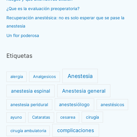
r
¿Que es la evaluación preoperatoria?
:
Recuperación anestésica: no es solo esperar que se pase la
anestesia
Un flor poderosa
Etiquetas
Anestesia
alergia
Analgesicos
Anestesia general
anestesia espinal
anestesiólogo
anestesia peridural
anestésicos
ayuno
Cataratas
cesarea
cirugía
complicaciones
cirugía ambulatoria