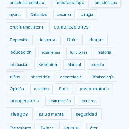
anestesiólogo
anestesia peridural
anestésicos
ayuno
Cataratas
cesarea
cirugía
complicaciones
cirugía ambulatoria
Dolor
drogas
Depresión
despertar
educación
exámenes
funciones
historia
ketamina
intubación
Manual
muerte
niños
obstetricia
odontologia
Oftalmología
Parto
postoperatorio
Opinión
opioides
preoperatorio
reanimación
recuerdo
riesgos
seguridad
salud mental
técnica
Tratamiento
Twitter
éter