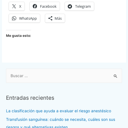
X
Facebook
Telegram
WhatsApp
Más
Me gusta esto:
B
u
s
c
Entradas recientes
a
r
La clasificación que ayuda a evaluar el riesgo anestésico
p
Transfusión sanguínea: cuándo se necesita, cuáles son sus
o
riesgos y qué alternativas existen