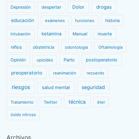
Dolor
drogas
Depresión
despertar
educación
exámenes
funciones
historia
ketamina
intubación
Manual
muerte
niños
obstetricia
odontologia
Oftalmología
Parto
postoperatorio
Opinión
opioides
preoperatorio
reanimación
recuerdo
riesgos
seguridad
salud mental
técnica
Tratamiento
Twitter
éter
óxido nitroso
Archivos