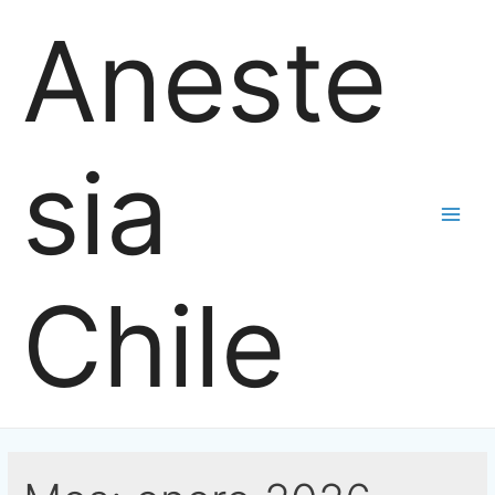
Ir
Aneste
al
contenido
sia
Main
Men
Chile