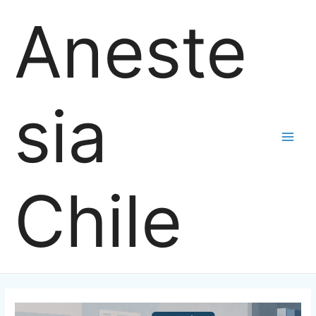
Ir
Aneste
al
contenido
sia
Main
Men
Chile