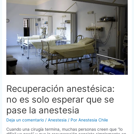
Recuperación anestésica:
no es solo esperar que se
pase la anestesia
Deja un comentario
/
Anestesia
/ Por
Anestesia Chile
Cuando una cirugía termina, muchas personas creen que “lo