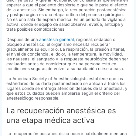
difícil ya pasó” y que la recuperación consiste simplemente en
esperar a que el paciente despierte o que se le pase el efecto
de la anestesia. Sin embargo, la recuperación postanestésica
y postquirúrgica es una etapa crítica del proceso quirúrgico.
No es una sala de espera médica. Es un periodo de vigilancia
activa, donde el equipo de salud observa, evalúa, anticipa y
trata posibles complicaciones.
Después de una
anestesia general
, regional, sedación o
bloqueo anestésico, el organismo necesita recuperar
gradualmente su equilibrio. La respiración, la presión arterial,
el nivel de conciencia, el dolor, la temperatura, la movilidad,
las náuseas, el sangrado y la respuesta neurológica deben ser
evaluados antes de considerar que una persona está en
condiciones seguras de volver a su habitación o irse a casa.
La American Society of Anesthesiologists establece que los
estándares de cuidado postanestésico se aplican a todos los
lugares donde se entrega atención después de la anestesia, y
que estos cuidados pueden ampliarse según el criterio del
anestesiólogo responsable.
La recuperación anestésica es
una etapa médica activa
La recuperación postanestésica ocurre habitualmente en una