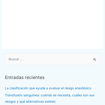
B
u
s
c
Entradas recientes
a
r
La clasificación que ayuda a evaluar el riesgo anestésico
p
Transfusión sanguínea: cuándo se necesita, cuáles son sus
o
riesgos y qué alternativas existen