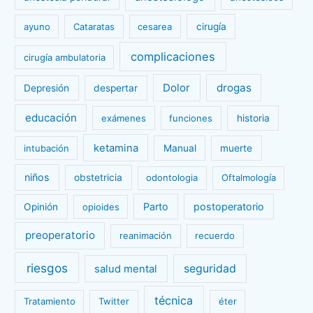
ayuno
Cataratas
cesarea
cirugía
complicaciones
cirugía ambulatoria
Dolor
drogas
Depresión
despertar
educación
exámenes
funciones
historia
ketamina
intubación
Manual
muerte
niños
obstetricia
odontologia
Oftalmología
Parto
postoperatorio
Opinión
opioides
preoperatorio
reanimación
recuerdo
riesgos
seguridad
salud mental
técnica
Tratamiento
Twitter
éter