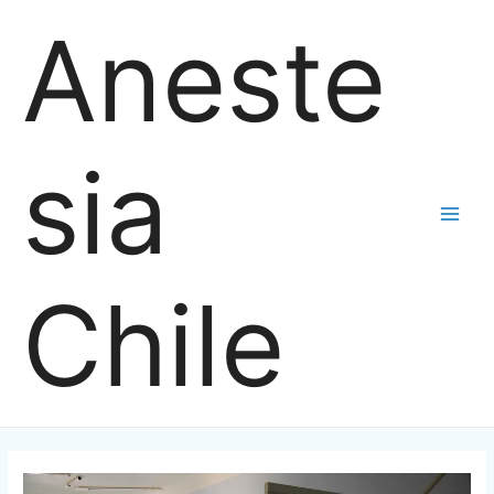
Ir
Aneste
al
contenido
sia
Main
Men
Chile