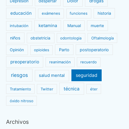
Dolor
drogas
Depresión
despertar
educación
exámenes
funciones
historia
ketamina
intubación
Manual
muerte
niños
obstetricia
odontologia
Oftalmología
Parto
postoperatorio
Opinión
opioides
preoperatorio
reanimación
recuerdo
riesgos
seguridad
salud mental
técnica
Tratamiento
Twitter
éter
óxido nitroso
Archivos