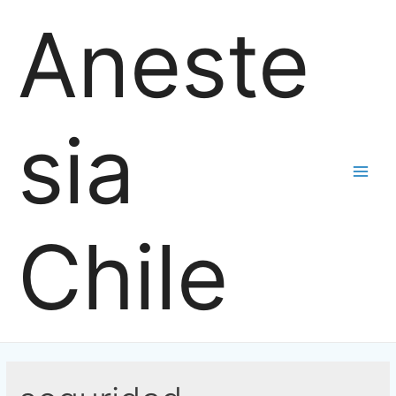
Ir
Aneste
al
contenido
sia
Main
Men
Chile