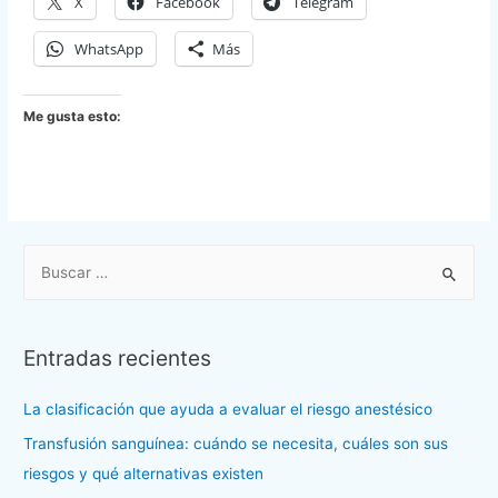
X
Facebook
Telegram
WhatsApp
Más
Me gusta esto:
B
u
s
c
Entradas recientes
a
r
La clasificación que ayuda a evaluar el riesgo anestésico
p
Transfusión sanguínea: cuándo se necesita, cuáles son sus
o
riesgos y qué alternativas existen
r