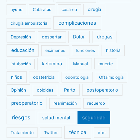
ayuno
Cataratas
cesarea
cirugía
complicaciones
cirugía ambulatoria
Dolor
drogas
Depresión
despertar
educación
exámenes
funciones
historia
ketamina
intubación
Manual
muerte
niños
obstetricia
odontologia
Oftalmología
Parto
postoperatorio
Opinión
opioides
preoperatorio
reanimación
recuerdo
riesgos
seguridad
salud mental
técnica
Tratamiento
Twitter
éter