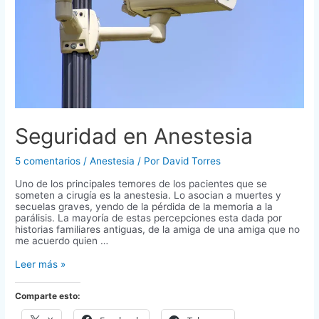
Seguridad en Anestesia
5 comentarios
/
Anestesia
/ Por
David Torres
Uno de los principales temores de los pacientes que se
someten a cirugía es la anestesia. Lo asocian a muertes y
secuelas graves, yendo de la pérdida de la memoria a la
parálisis. La mayoría de estas percepciones esta dada por
historias familiares antiguas, de la amiga de una amiga que no
me acuerdo quien …
Seguridad
Leer más »
en
Anestesia
Comparte esto: